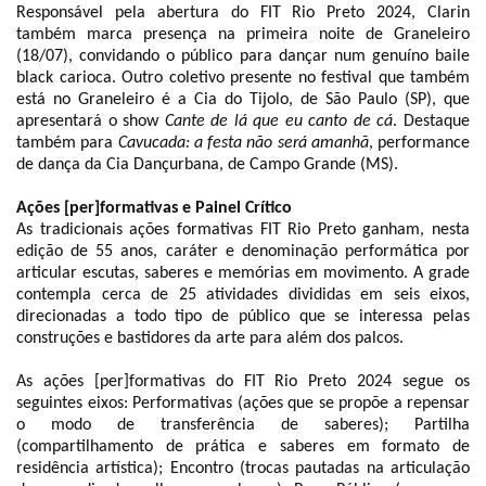
Responsável pela abertura do FIT Rio Preto 2024, Clarin
também marca presença na primeira noite de Graneleiro
(18/07), convidando o público para dançar num genuíno baile
black carioca. Outro coletivo presente no festival que também
está no Graneleiro é a Cia do Tijolo, de São Paulo (SP), que
apresentará o show
Cante de lá que eu canto de cá
. Destaque
também para
Cavucada: a festa não será amanhã
, performance
de dança da Cia Dançurbana, de Campo Grande (MS).
Ações [per]formativas e Painel Crítico
As tradicionais ações formativas FIT Rio Preto ganham, nesta
edição de 55 anos, caráter e denominação performática por
articular escutas, saberes e memórias em movimento. A grade
contempla cerca de 25 atividades divididas em seis eixos,
direcionadas a todo tipo de público que se interessa pelas
construções e bastidores da arte para além dos palcos.
As ações [per]formativas do FIT Rio Preto 2024 segue os
seguintes eixos: Performativas (ações que se propõe a repensar
o modo de transferência de saberes); Partilha
(compartilhamento de prática e saberes em formato de
residência artística); Encontro (trocas pautadas na articulação