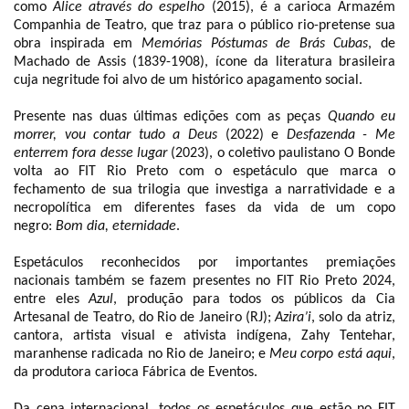
como
Alice através do espelho
(2015),
é a carioca Armazém
Companhia de Teatro, que traz para o público rio-pretense sua
obra inspirada em
Memórias Póstumas de Brás Cubas
, de
Machado de Assis (1839-1908), ícone da literatura brasileira
cuja negritude foi alvo de um histórico apagamento social.
Presente nas duas últimas edições com as peças
Quando eu
morrer, vou contar tudo a Deus
(2022) e
Desfazenda - Me
enterrem fora desse lugar
(2023), o coletivo paulistano O Bonde
volta ao FIT Rio Preto com o espetáculo que marca o
fechamento de sua trilogia que investiga a narratividade e a
necropolítica em diferentes fases da vida de um copo
negro:
Bom dia, eternidade
.
Espetáculos reconhecidos por importantes premiações
nacionais também se fazem presentes no FIT Rio Preto 2024,
entre eles
Azul
, produção para todos os públicos da Cia
Artesanal de Teatro, do Rio de Janeiro (RJ);
Azira’i
, solo da atriz,
cantora, artista visual e ativista indígena, Zahy Tentehar,
maranhense radicada no Rio de Janeiro; e
Meu corpo está aqui
,
da produtora carioca Fábrica de Eventos.
Da cena internacional, todos os espetáculos que estão no FIT