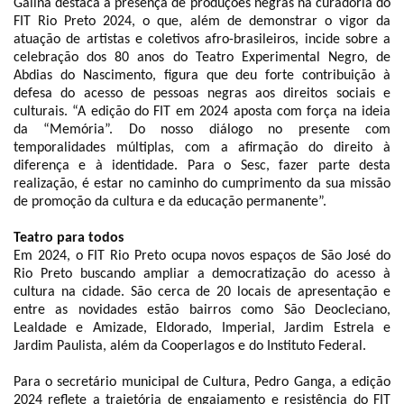
Galina destaca a presença de produções negras na curadoria do
FIT Rio Preto 2024, o que, além de demonstrar o vigor da
atuação de artistas e coletivos afro-brasileiros, incide sobre a
celebração dos 80 anos do Teatro Experimental Negro, de
Abdias do Nascimento, figura que deu forte contribuição à
defesa do acesso de pessoas negras aos direitos sociais e
culturais. “A edição do FIT em 2024 aposta com força na ideia
da “Memória”. Do nosso diálogo no presente com
temporalidades múltiplas, com a afirmação do direito à
diferença e à identidade. Para o Sesc, fazer parte desta
realização, é estar no caminho do cumprimento da sua missão
de promoção da cultura e da educação permanente”.
Teatro para todos
Em 2024, o FIT Rio Preto ocupa novos espaços de São José do
Rio Preto buscando ampliar a democratização do acesso à
cultura na cidade. São cerca de 20 locais de apresentação e
entre as novidades estão bairros como São Deocleciano,
Lealdade e Amizade, Eldorado, Imperial, Jardim Estrela e
Jardim Paulista, além da Cooperlagos e do Instituto Federal.
Para o secretário municipal de Cultura, Pedro Ganga, a edição
2024 reflete a trajetória de engajamento e resistência do FIT