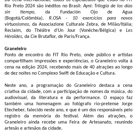
Rio Preto 2024 são inéditos no Brasil:
Ayni:
Trilogía de los días
sin tiempo
, da Fundación Ojo de Agua
(Bogotá/Colômbia),
R.OSA - 10 exercícios para novos
virtuosismos
, da Associazione Culturale Zebra, de Milão/Itália;
Reclaim, do Théâtre d’Un Jour (Vonêche/Bélgica) e
Les
Hèroïdes
, da Cie Brutaflor, de Paris/França.
Graneleiro
Ponto de encontro do FIT Rio Preto, onde público e artistas
compartilham impressões e experiências, o Graneleiro volta à
cena na edição 2024, recebendo mais de 40 atrações ao longo
de dez noites no Complexo Swift de Educação e Cultura.
Neste ano, a programação do Graneleiro destaca a cena
criativa da cidade, com a participação de nomes da música, do
audiovisual, da literatura e da performance. O espaço faz
também uma homenagem ao fotógrafo rio-pretense Jorge
Etecheber, falecido neste ano, e que é um dos responsáveis pelo
registro da memória do festival. Além das atrações, o
Graneleiro ainda recebe uma Feira de Artesanato, reunindo
artesãs e artesãos da cidade.