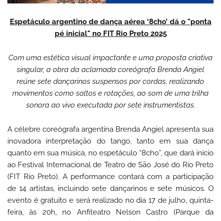
Espetáculo argentino de dança aérea ‘8cho’ dá o "ponta
pé inicial" no FIT Rio Preto 2025
Com
uma
estética
visual
impactante
e
uma
proposta criativa
singular
,
a
obra
da
aclamada
coreógrafa Brenda Angiel
reúne sete
dançarinos
suspensos
por cordas,
realizando
movimentos como saltos e
rotações
,
ao
som
de
uma
trilha
sonora ao vivo
executada
por sete
instrumentistas.
A
célebre
coreógrafa argentina Brenda Angiel
apresenta
sua
inovadora
interpretação
do tango, tanto
em
sua
dança
quanto
em
sua
música,
no
espetáculo “8cho
”,
que
dará
início
ao
Festival Internacional de Teatro de São José do Rio Preto
(FIT Rio Preto)
.
A
performance contará com a participação
de
14 artistas,
incluindo
sete
dançarinos
e sete músicos.
O
evento
é
gratuito
e
será
realizado
no dia 17 de julho, quinta-
feira, às 20h, no Anfiteatro Nelson Castro (Parque da