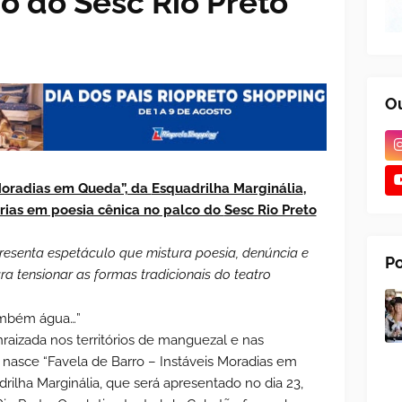
o do Sesc Rio Preto
Ou
 Moradias em Queda”, da
Esquadrilha Marginália
,
erias em poesia cênica no palco do
Sesc Rio Preto
esenta espetáculo que mistura poesia, denúncia e
Po
a tensionar as formas tradicionais do teatro
ambém água…”
nraizada nos territórios de manguezal e nas
 nasce “Favela de Barro – Instáveis Moradias em
ilha Marginália, que será apresentado no dia 23,