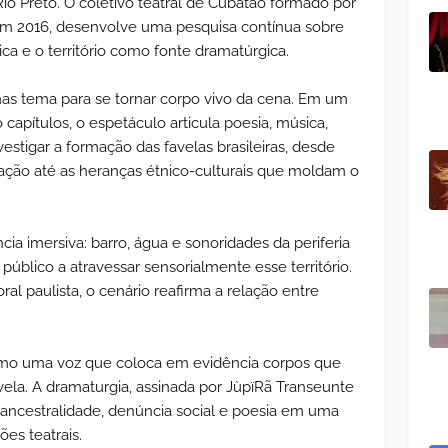
io Preto. O
coletivo teatral de Cubatão formado por
do em 2016, desenvolve uma pesquisa contínua sobre
ica e o território como fonte dramatúrgica.
enas tema para se tornar corpo vivo da cena. Em um
capítulos, o espetáculo articula poesia, música,
vestigar a formação das favelas brasileiras, desde
iação até as heranças étnico-culturais que moldam o
a imersiva: barro, água e sonoridades da periferia
blico a atravessar sensorialmente esse território.
toral paulista, o cenário reafirma a relação entre
omo uma voz que coloca em evidência corpos que
vela. A dramaturgia, assinada por JùpïRã Transeunte
 ancestralidade, denúncia social e poesia em uma
es teatrais.