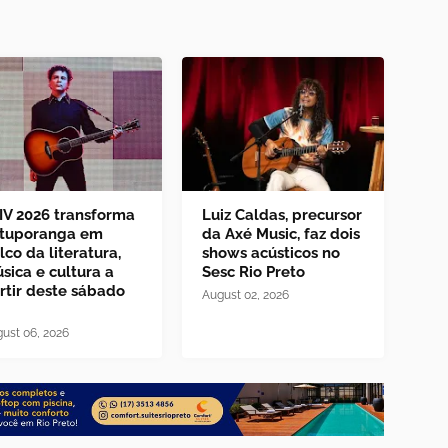
IV 2026 transforma
Luiz Caldas, precursor
tuporanga em
da Axé Music, faz dois
lco da literatura,
shows acústicos no
sica e cultura a
Sesc Rio Preto
rtir deste sábado
August 02, 2026
ust 06, 2026