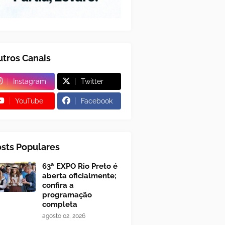
tros Canais
Instagram
Twitter
YouTube
Facebook
sts Populares
63ª EXPO Rio Preto é
aberta oficialmente;
confira a
programação
completa
agosto 02, 2026