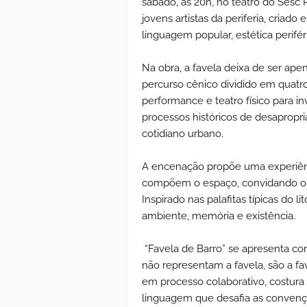
sábado, às 20h, no teatro do Sesc R
jovens artistas da periferia, cria
linguagem popular, estética perifér
Na obra, a favela deixa de ser ap
percurso cênico dividido em quatro 
performance e teatro físico para in
processos históricos de desapropr
cotidiano urbano.
A encenação propõe uma experiênci
compõem o espaço, convidando o pú
Inspirado nas palafitas típicas do li
ambiente, memória e existência.
“Favela de Barro” se apresenta c
não representam a favela, são a fa
em processo colaborativo, costura
linguagem que desafia as convençõ