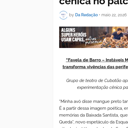
cênica no palc
by
Da Redação
•
maio 22, 2026
“Favela de Barro – Instáveis
transforma vivências das perif
Grupo de teatro de Cubatão apr
experimentação cênica par
“Minha avó disse mangue preto t
É a partir dessa imagem poética, e
memórias da Baixada Santista, que
Queda”, novo espetáculo da Esquadr