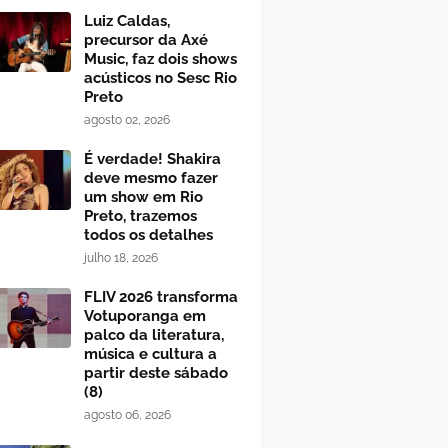
Luiz Caldas,
precursor da Axé
Music, faz dois shows
acústicos no Sesc Rio
Preto
agosto 02, 2026
É verdade! Shakira
deve mesmo fazer
um show em Rio
Preto, trazemos
todos os detalhes
julho 18, 2026
FLIV 2026 transforma
Votuporanga em
palco da literatura,
música e cultura a
partir deste sábado
(8)
agosto 06, 2026