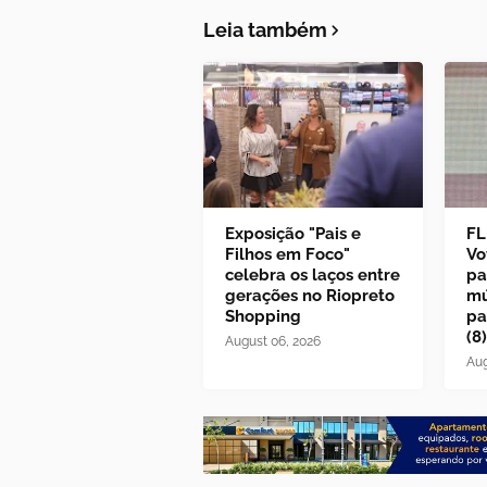
Leia também
Exposição "Pais e
FL
Filhos em Foco"
Vo
celebra os laços entre
pa
gerações no Riopreto
mú
Shopping
pa
(8)
August 06, 2026
Aug