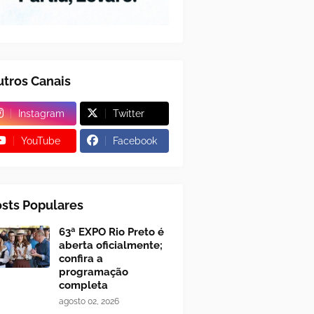
tros Canais
Instagram
Twitter
YouTube
Facebook
sts Populares
63ª EXPO Rio Preto é
aberta oficialmente;
confira a
programação
completa
agosto 02, 2026