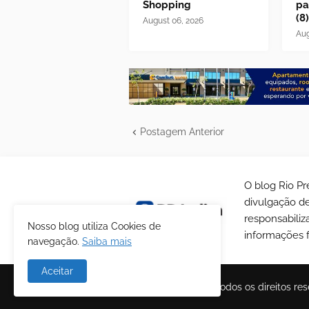
Shopping
pa
(8)
August 06, 2026
Aug
Postagem Anterior
O blog Rio Pr
divulgação de
responsabiliz
Nosso blog utiliza Cookies de
informações f
navegação.
Saiba mais
Aceitar
© Copyrights 2025 todos os direitos re