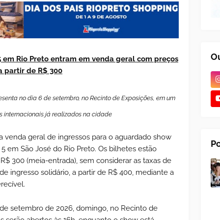
Ou
5 em Rio Preto entram em venda geral com preços
a partir de R$ 300
senta no dia 6 de setembro, no Recinto de Exposições, em um
 internacionais já realizados na cidade
a venda geral de ingressos para o aguardado show
Po
 em São José do Rio Preto. Os bilhetes estão
e R$ 300 (meia-entrada), sem considerar as taxas de
 ingresso solidário, a partir de R$ 400, mediante a
recível.
 de setembro de 2026, domingo, no Recinto de
es serão abertos às 16h, enquanto o show está