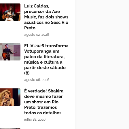
Luiz Caldas,
precursor da Axé
Music, faz dois shows
acústicos no Sesc Rio
Preto
agosto 02, 2026
FLIV 2026 transforma
Votuporanga em
palco da literatura,
música e cultura a
partir deste sábado
(8)
agosto 06, 2026
É verdade! Shakira
deve mesmo fazer
um show em Rio
Preto, trazemos
todos os detalhes
julho 18, 2026