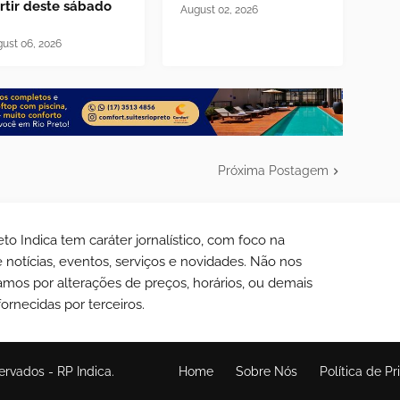
rtir deste sábado
August 02, 2026
ust 06, 2026
Próxima Postagem
eto Indica tem caráter jornalístico, com foco na
 notícias, eventos, serviços e novidades. Não nos
amos por alterações de preços, horários, ou demais
ornecidas por terceiros.
servados -
RP Indica
.
Home
Sobre Nós
Política de P